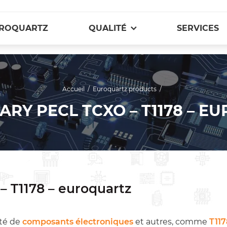
ROQUARTZ
QUALITÉ
SERVICES
Accueil
/
Euroquartz products
/
ARY PECL TCXO – T1178 – 
– T1178 – euroquartz
té de
composants électroniques
et autres, comme
T117