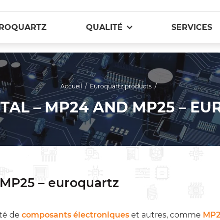
ROQUARTZ
QUALITÉ
SERVICES
Accueil
/
Euroquartz products
/
TAL – MP24 AND MP25 – E
 MP25 – euroquartz
té de
composants électroniques
et autres, comme
MP2