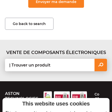
Go back to search
VENTE DE COMPOSANTS ÉLECTRONIQUES
ASTON
Co
nt
TECHNOLOGIES
ac
This website uses cookies
te
Route de Toulouse
z-