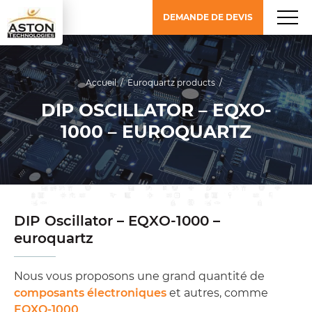
DEMANDE DE DEVIS
Accueil
/
Euroquartz products
/
DIP OSCILLATOR – EQXO-
1000 – EUROQUARTZ
DIP Oscillator – EQXO-1000 –
euroquartz
Nous vous proposons une grand quantité de
composants électroniques
et autres, comme
EQXO-1000
.