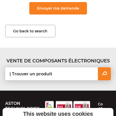
Go back to search
VENTE DE COMPOSANTS ÉLECTRONIQUES
ASTON
Co
nt
TECHNOLOGIES
ac
This website uses cookies