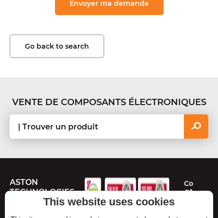
Go back to search
VENTE DE COMPOSANTS ÉLECTRONIQUES
ASTON
Co
nt
TECHNOLOGIES
ac
This website uses cookies
te
Route de Toulouse
z-