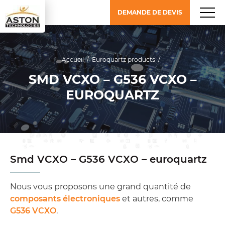
DEMANDE DE DEVIS
Accueil
/
Euroquartz products
/
SMD VCXO – G536 VCXO –
EUROQUARTZ
Smd VCXO – G536 VCXO – euroquartz
Nous vous proposons une grand quantité de
composants électroniques
et autres, comme
G536 VCXO
.