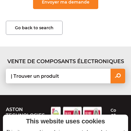
Go back to search
VENTE DE COMPOSANTS ÉLECTRONIQUES
ASTON
Co
nt
TECHNOLOGIES
ac
This website uses cookies
te
Route de Toulouse
z-