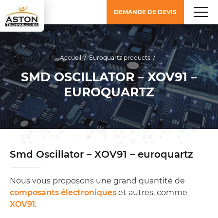
DEMANDE DE DEVIS
Accueil
/
Euroquartz products
/
SMD OSCILLATOR – XOV91 –
EUROQUARTZ
Smd Oscillator – XOV91 – euroquartz
Nous vous proposons une grand quantité de
composants électroniques
et autres, comme
XOV91
.