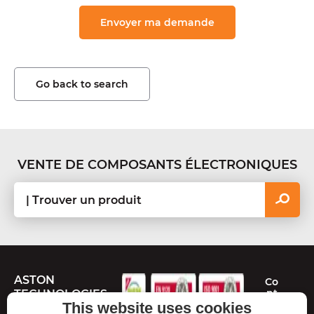
Go back to search
VENTE DE COMPOSANTS ÉLECTRONIQUES
ASTON
Co
nt
TECHNOLOGIES
ac
This website uses cookies