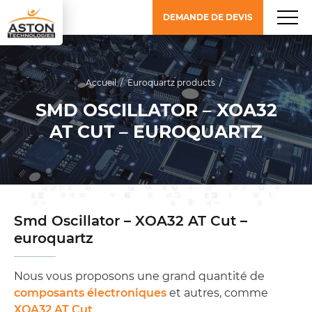
DEMANDE DE DEVIS
Accueil
/
Euroquartz products
/
SMD OSCILLATOR – XOA32
AT CUT – EUROQUARTZ
Smd Oscillator – XOA32 AT Cut –
euroquartz
Nous vous proposons une grand quantité de
composants électroniques
et autres, comme
XOA32 AT Cut
.