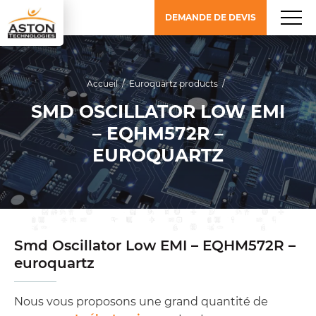
DEMANDE DE DEVIS
Accueil
/
Euroquartz products
/
SMD OSCILLATOR LOW EMI
– EQHM572R –
EUROQUARTZ
Smd Oscillator Low EMI – EQHM572R –
euroquartz
Nous vous proposons une grand quantité de