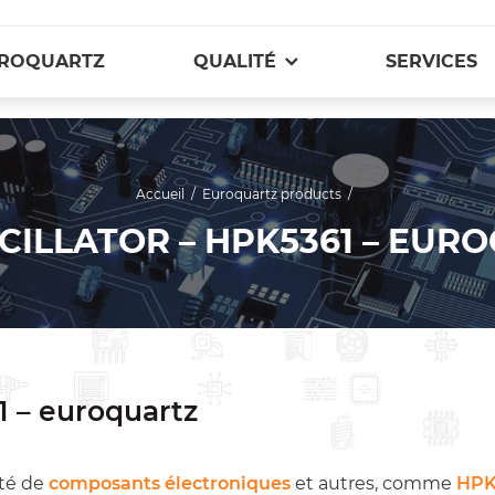
ROQUARTZ
QUALITÉ
SERVICES
Accueil
/
Euroquartz products
/
CILLATOR – HPK5361 – EUR
1 – euroquartz
té de
composants électroniques
et autres, comme
HPK