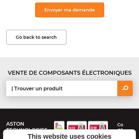
Go back to search
VENTE DE COMPOSANTS ÉLECTRONIQUES
ASTON
Co
nt
TECHNOLOGIES
ac
This website uses cookies