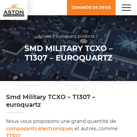
DEMANDE DE DEVIS
Accueil
/
Euroquartz products
/
SMD MILITARY TCXO –
T1307 – EUROQUARTZ
Smd Military TCXO – T1307 –
euroquartz
Nous vous proposons une grand quantité de
composants électroniques
et autres, comme
T1307
.