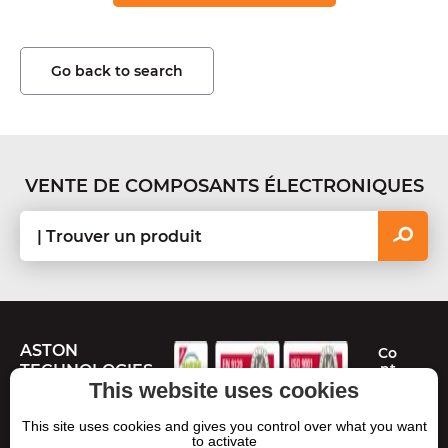
Go back to search
VENTE DE COMPOSANTS ÉLECTRONIQUES
ASTON
Co
nt
TECHNOLOGIES
ac
This website uses cookies
te
Route de Toulouse
z-
This site uses cookies and gives you control over what you want
31480 Cadours,
no
to activate