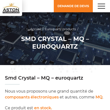
DEMANDE DE DEVIS
Accueil
/
Euroquartz products
/
SMD CRYSTAL – MQ –
EUROQUARTZ
Smd Crystal – MQ – euroquartz
Nous vous proposons une grand quantité de
composants électroniques
et autres, comme
MQ
.
Ce produit est
en stock.