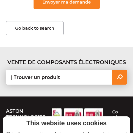
Go back to search
VENTE DE COMPOSANTS ÉLECTRONIQUES
ASTON
Co
nt
TECHNOLOGIES
ac
This website uses cookies
te
Route de Toulouse
z-