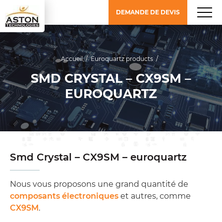
DEMANDE DE DEVIS
Accueil
/
Euroquartz products
/
SMD CRYSTAL – CX9SM –
EUROQUARTZ
Smd Crystal – CX9SM – euroquartz
Nous vous proposons une grand quantité de
composants électroniques
et autres, comme
CX9SM
.