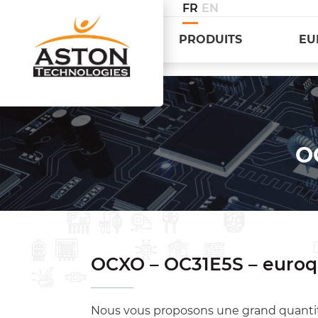
FR
EN
PRODUITS
EU
O
OCXO – OC31E5S – euroq
Nous vous proposons une grand quanti