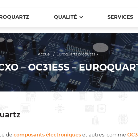
ROQUARTZ
QUALITÉ
SERVICES
Accueil
/
Euroquartz products
/
CXO – OC31E5S – EUROQUAR
uartz
té de
composants électroniques
et autres, comme
OC3