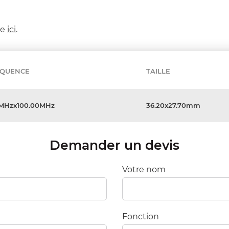
ée
ici
.
ÉQUENCE
TAILLE
5MHzx100.00MHz
36.20x27.70mm
Demander un devis
Votre nom
Fonction