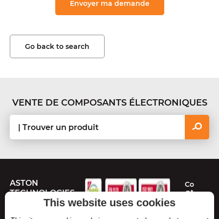
Go back to search
VENTE DE COMPOSANTS ÉLECTRONIQUES
ASTON
Co
nt
TECHNOLOGIES
ac
This website uses cookies
te
Route de Toulouse
z-