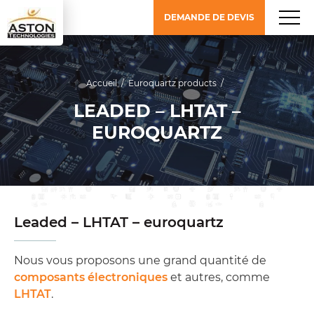
DEMANDE DE DEVIS
Accueil
/
Euroquartz products
/
LEADED – LHTAT –
EUROQUARTZ
Leaded – LHTAT – euroquartz
Nous vous proposons une grand quantité de
composants électroniques
et autres, comme
LHTAT
.