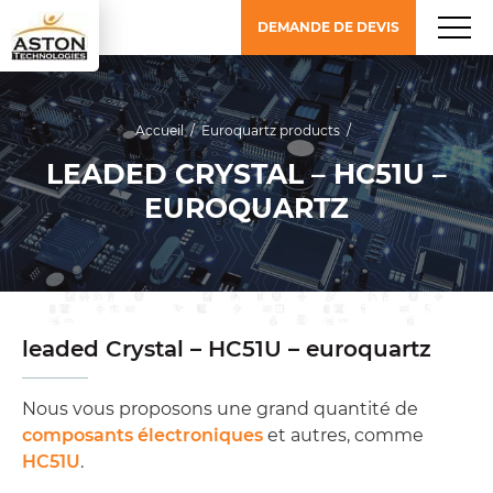
DEMANDE DE DEVIS
Accueil
/
Euroquartz products
/
LEADED CRYSTAL – HC51U –
EUROQUARTZ
leaded Crystal – HC51U – euroquartz
Nous vous proposons une grand quantité de
composants électroniques
et autres, comme
HC51U
.