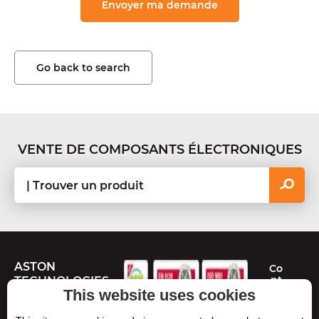
Go back to search
VENTE DE COMPOSANTS ÉLECTRONIQUES
ASTON
Co
nt
TECHNOLOGIES
ac
This website uses cookies
te
Route de Toulouse
z-