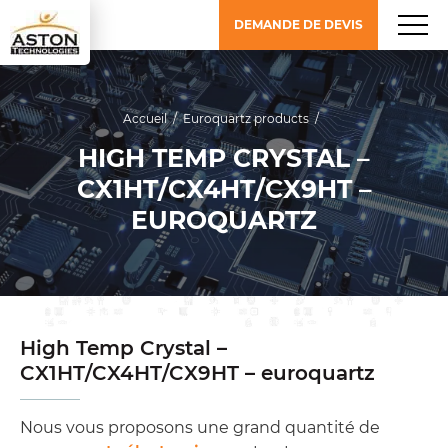
DEMANDE DE DEVIS
Accueil
/
Euroquartz products
/
HIGH TEMP CRYSTAL –
CX1HT/CX4HT/CX9HT –
EUROQUARTZ
High Temp Crystal –
CX1HT/CX4HT/CX9HT – euroquartz
Nous vous proposons une grand quantité de