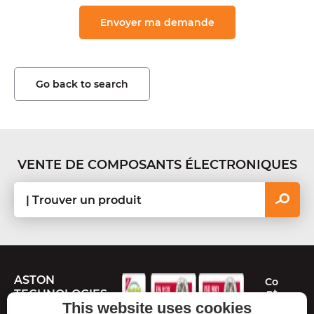
Go back to search
VENTE DE COMPOSANTS ÉLECTRONIQUES
ASTON
Co
nt
TECHNOLOGIES
ac
This website uses cookies