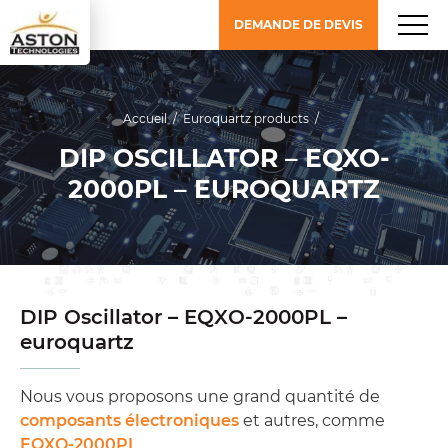
DEMANDE DE DEVIS
Accueil
/
Euroquartz products
/
DIP OSCILLATOR – EQXO-
2000PL – EUROQUARTZ
DIP Oscillator – EQXO-2000PL –
euroquartz
Nous vous proposons une grand quantité de
composants électroniques
et autres, comme
EQXO-2000PL
.